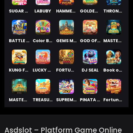
SUGAR HIGH5
LABUBY
HAMMER OF VULCAN
GOLDEN LEGEND
THRONE OF POSEIDON
BATTLE OF ALLIANCE
Color Bingo
GEMS MINER
GOD OF FORTUNE 2
MASTER OF GOLD MINER 2
KUNG FU LEOPARD
LUCKY TIGER
FORTUNE GEMS 2000
DJ SEAL
Book of Egypt
MASTER OF GOLD MINER
TREASURES OF EGYPT
SUPREME ACE
PINATA 1000
Fortune Lion
Asdslot – Platform Game Online