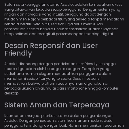
Salah satu keunggulan utama Asdslot adalah kemudahan akses
yang ditawarkan kepada setiap pengguna. Dengan sistem yang
ringan dan navigasi yang intuitif, pengguna dapat dengan
mudah menjelajahi berbagai fitur yang tersedia tanpa mengalami
kendala berarti. Selain itu, Asdslot juga terus melakukan
pembaruan secara berkala untuk memastikan kualitas layanan
tetap optimal dan mengikuti perkembangan teknologi digital.
Desain Responsif dan User
Friendly
Asdslot dirancang dengan pendekatan user friendly sehingga
cocok digunakan oleh berbagai kalangan. Tampilan yang
sederhana namun elegan memudahkan pengguna dalam
memahami setiap fitur yang tersedia. Desain responsif
memastikan bahwa platform tetap nyaman digunakan di
berbagai ukuran layar, mulai dari smartphone hingga komputer
desktop.
Sistem Aman dan Terpercaya
Keamanan menjadi prioritas utama dalam pengembangan
Asdslot. Dengan penerapan sistem keamanan modern, data
pengguna terlindungi dengan baik. Hal ini memberikan rasa aman