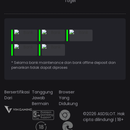
Togel
* Selama bank maintenance dan bank offline deposit dan
penarikan tidak dapat diproses
Bersertifikasi
Tanggung
Browser
Dari
Jawab
Yang
Bermain
Didukung
©2026 ASDSLOT. Hak
cipta dilindungi | 18+