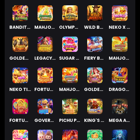
BANDITO RETURNS
MAHJONG 5 DRAGONS
OLYMPUS APOLLO
WILD BOUNTY
NEKO X NEKO
GOLDEN RHINO
LEGACY OF AZTEC
SUGAR FRENZY
FIERY BOXING
MAHJONG WAYS 3+
NEKO TITAN
FORTUNE HORSES
MAHJONG WAYS 3
GOLDEN ISLAND
DRAGON TIGER SHOWDOWN
FORTUNE TRIO
GOVERNMENT DISCO 2
PICHU PICHU
KING'S REALM
MEGA ACE